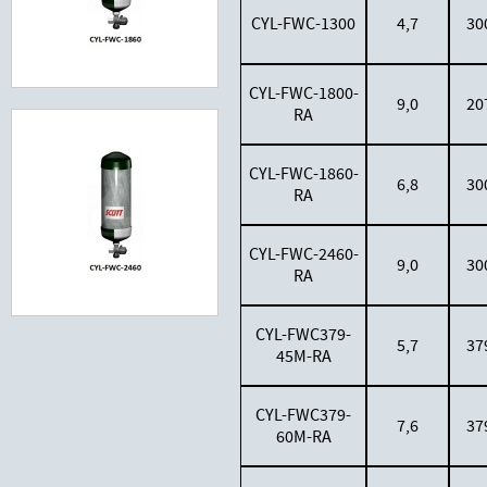
CYL-FWC-1300
4,7
30
CYL-FWC-1800-
9,0
20
RA
CYL-FWC-1860-
6,8
30
RA
CYL-FWC-2460-
9,0
30
RA
CYL-FWC379-
5,7
37
45M-RA
CYL-FWC379-
7,6
37
60M-RA