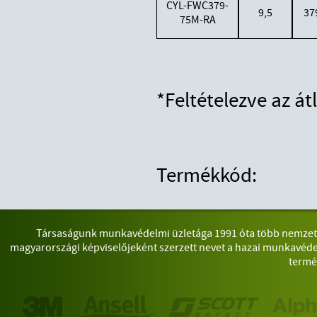
CYL-FWC379-
9,5
37
75M-RA
*Feltételezve az át
Termékkód:
Társaságunk munkavédelmi üzletága 1991 óta több nemzetkö
magyarországi képviselőjeként szerzett nevet a hazai munkavéde
termé