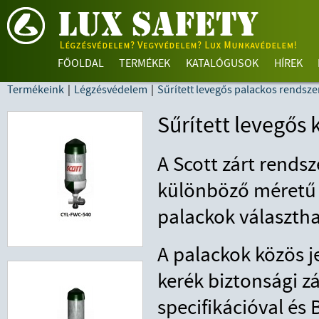
FŐOLDAL
TERMÉKEK
KATALÓGUSOK
HÍREK
Termékeink
|
Légzésvédelem
|
Sűrített levegős palackos rendsze
Sűrített levegős
A Scott zárt rends
különböző méretű 
palackok választh
A palackok közös je
kerék biztonsági zá
specifikációval és 