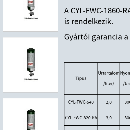
A CYL-FWC-1860-RA
is rendelkezik.
Gyártói garancia a
Űrtartalom
Nyo
Típus
/liter/
/ba
CYL-FWC-540
2,0
30
CYL-FWC-820-RA
3,0
30