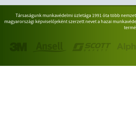
Társaságunk munkavédelmi üzletága 1991 óta több nemzetkö
magyarországi képviselőjeként szerzett nevet a hazai munkavéde
termé