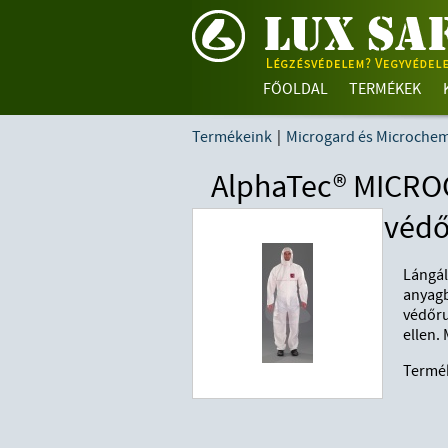
FŐOLDAL
TERMÉKEK
Termékeink
|
Microgard és Microche
AlphaTec® MICROG
védő
Lángál
anyagb
védőru
ellen. 
Termé