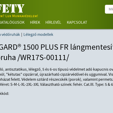
KATALÓGUSOK
HÍREK
HÍRLEVÉL
KAPCSOLAT
m védőruhák
|
Lélegző modellek
ARD® 1500 PLUS FR lángmentesíte
ruha /WR17S-00111/
ló, antisztatikus, lélegző, 5 és 6-os típusú védelmet adó kapucnis 
ól, "kétutas" cipzárral, újrazárható cipzárvédővel és ujjgumival. Vi
házat felett. Védelem szilárd részecskék (porok), valamint permet
Méret: S-M-L-XL-2XL-3XL Választható színek: fehér. Cat.III. Type: 5 & 
kkód: