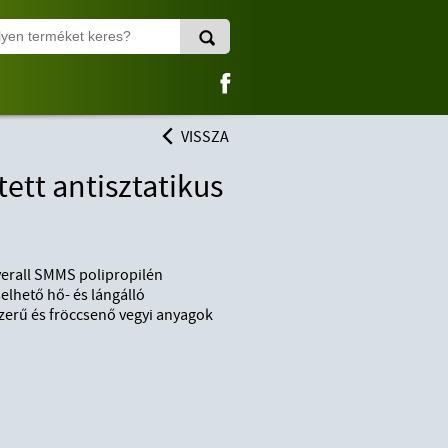
VISSZA
tt antisztatikus
overall SMMS polipropilén
selhető hő- és lángálló
szerű és fröccsenő vegyi anyagok
6