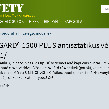
KATALÓGUSOK
HÍREK
HÍRLEVÉL
KAPCSOLAT
m védőruhák
|
Lélegző modellek
ARD® 1500 PLUS antisztatikus v
1/
tatikus, lélegző, 5 és 6-os típusú védelmet adó kapucnis overall SMS
rható cipzárvédővel. Védelem szilárd részecskék (porok), valamint 
k ellen. Méret: S-M-L-XL-2XL-3XL Választható színek: fehér/halván
sági csíkokkal. Cat.III. Type: 5 & 6
kkód: