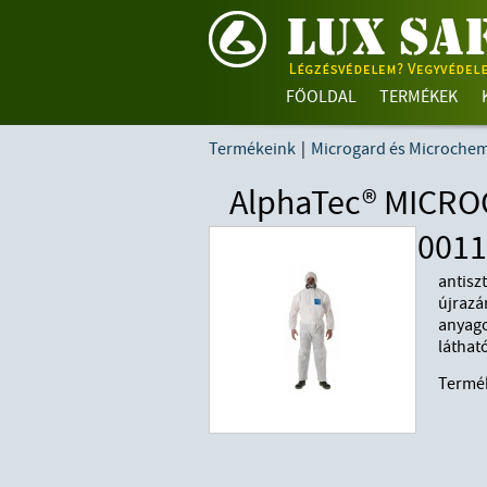
FŐOLDAL
TERMÉKEK
Termékeink
|
Microgard és Microche
AlphaTec® MICROG
0011
antisz
újrazá
anyago
látható
Termé