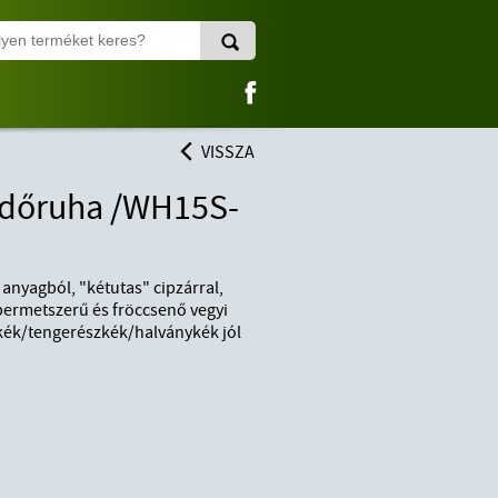
VISSZA
édőruha /WH15S-
 anyagból, "kétutas" cipzárral,
permetszerű és fröccsenő vegyi
ykék/tengerészkék/halványkék jól