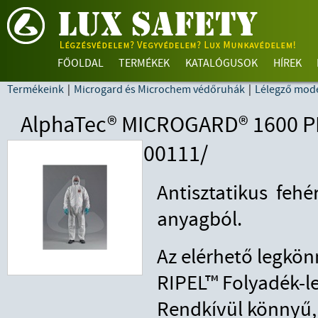
FŐOLDAL
TERMÉKEK
KATALÓGUSOK
HÍREK
Termékeink
|
Microgard és Microchem védőruhák
|
Lélegző mode
AlphaTec® MICROGARD® 1600 PL
00111/
Antisztatikus fehé
anyagból.
Az elérhető legkön
RIPEL™ Folyadék-l
Rendkívül könnyű, 