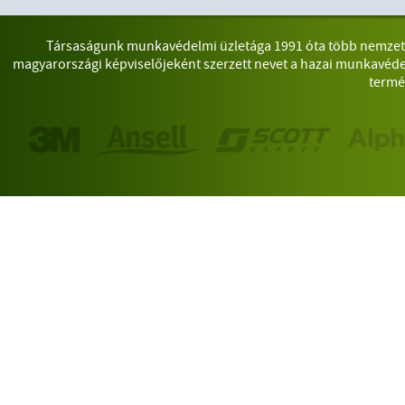
Társaságunk munkavédelmi üzletága 1991 óta több nemzetkö
magyarországi képviselőjeként szerzett nevet a hazai munkavéde
termé