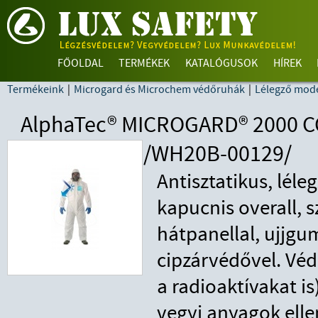
FŐOLDAL
TERMÉKEK
KATALÓGUSOK
HÍREK
Termékeink
|
Microgard és Microchem védőruhák
|
Lélegző mode
AlphaTec® MICROGARD® 2000 C
/WH20B-00129/
Antisztatikus, léle
kapucnis overall, 
hátpanellal, ujjgum
cipzárvédővel. Véd
a radioaktívakat i
vegyi anyagok elle