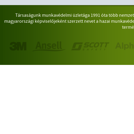
Társaságunk munkavédelmi üzletága 1991 óta több nemzetkö
magyarországi képviselőjeként szerzett nevet a hazai munkavéde
termé