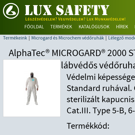
FŐOLDAL
TERMÉKEK
KATALÓGUSOK
HÍREK
Termékeink
|
Microgard és Microchem védőruhák
|
Lélegző mode
AlphaTec® MICROGARD® 2000 ST
lábvédős védőruh
Védelmi képessége
Standard ruhával.
sterilizált kapucnis
Cat.III. Type 5-B, 6
Termékkód: